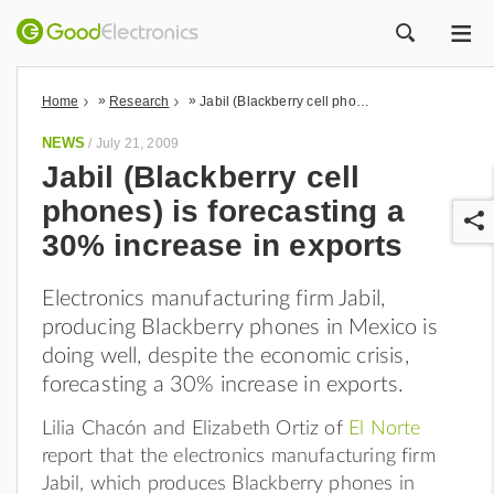
ME
ZOEK
»
»
Home
Research
Jabil (Blackberry cell phones) is forecasting a 30% increase in exports
NEWS
/
July 21, 2009
Jabil (Blackberry cell
phones) is forecasting a
30% increase in exports
Electronics manufacturing firm Jabil,
producing Blackberry phones in Mexico is
r
doing well, despite the economic crisis,
forecasting a 30% increase in exports.
Lilia Chacón and Elizabeth Ortiz of
El Norte
report that the electronics manufacturing firm
Jabil, which produces Blackberry phones in