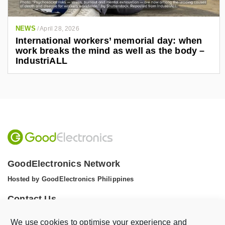
NEWS
/
April 28, 2026
International workers’ memorial day: when
work breaks the mind as well as the body –
IndustriALL
GoodElectronics Network
Hosted by GoodElectronics Philippines
Contact Us
Tel: +1 (608) 867 0811 (WhatsApp)
We use cookies to optimise your experience and
Email:
info@goodelectronics.org